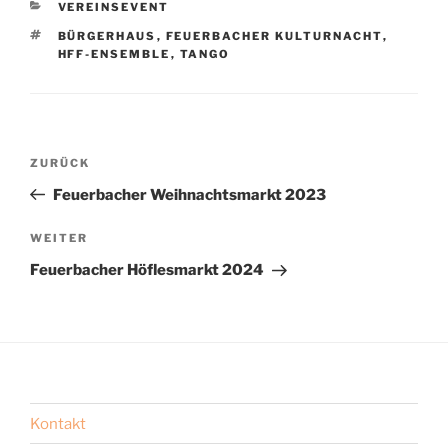
KATEGORIEN
VEREINSEVENT
SCHLAGWÖRTER
BÜRGERHAUS
,
FEUERBACHER KULTURNACHT
,
HFF-ENSEMBLE
,
TANGO
Beitragsnavigation
Vorheriger
ZURÜCK
Beitrag
Feuerbacher Weihnachtsmarkt 2023
Nächster
WEITER
Beitrag
Feuerbacher Höflesmarkt 2024
Kontakt