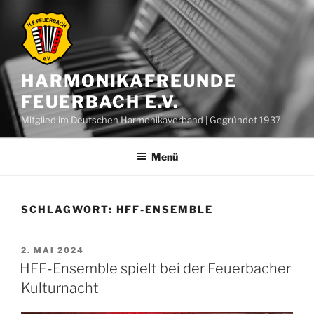
Zum
Inhalt
springen
HARMONIKAFREUNDE
FEUERBACH E.V.
Mitglied im Deutschen Harmonikaverband | Gegründet 1937
Menü
SCHLAGWORT:
HFF-ENSEMBLE
VERÖFFENTLICHT
2. MAI 2024
AM
HFF-Ensemble spielt bei der Feuerbacher
Kulturnacht