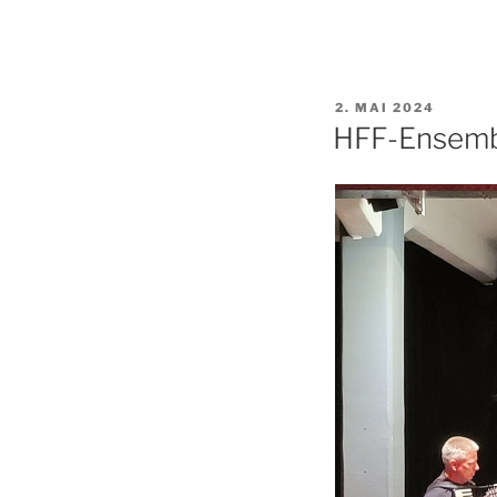
VERÖFFENTLICHT
2. MAI 2024
AM
HFF-Ensembl