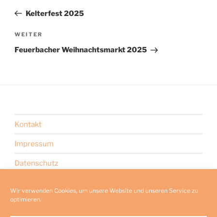
Beitrag
Kelterfest 2025
Nächster
WEITER
Beitrag
Feuerbacher Weihnachtsmarkt 2025
Kontakt
Impressum
Datenschutz
Cookie-Richtlinie (EU)
Wir verwenden Cookies, um unsere Website und unseren Service zu
Internes
optimieren.