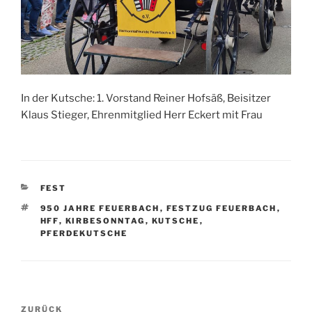
In der Kutsche: 1. Vorstand Reiner Hofsäß, Beisitzer
Klaus Stieger, Ehrenmitglied Herr Eckert mit Frau
KATEGORIEN
FEST
SCHLAGWÖRTER
950 JAHRE FEUERBACH
,
FESTZUG FEUERBACH
,
HFF
,
KIRBESONNTAG
,
KUTSCHE
,
PFERDEKUTSCHE
Beitragsnavigation
Vorheriger
ZURÜCK