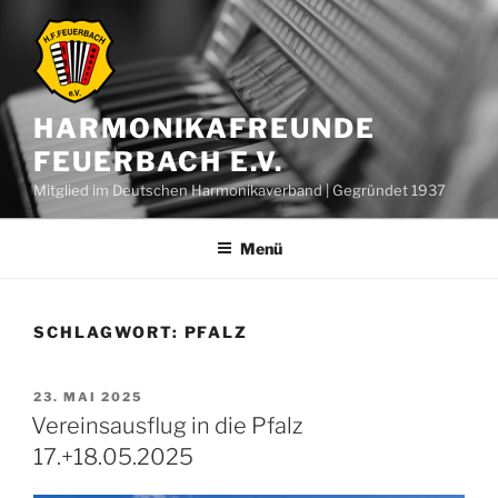
Zum
Inhalt
springen
HARMONIKAFREUNDE
FEUERBACH E.V.
Mitglied im Deutschen Harmonikaverband | Gegründet 1937
Menü
SCHLAGWORT:
PFALZ
VERÖFFENTLICHT
23. MAI 2025
AM
Vereinsausflug in die Pfalz
17.+18.05.2025